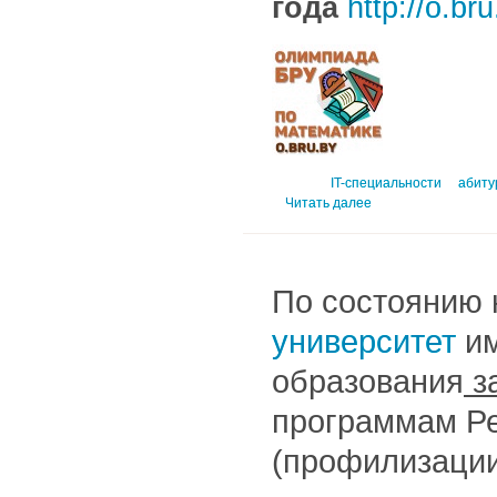
года
http://o.bru
IT-специальности
абиту
Читать далее
По состоянию н
университет
им
образования
за
программам Ре
(профилизации