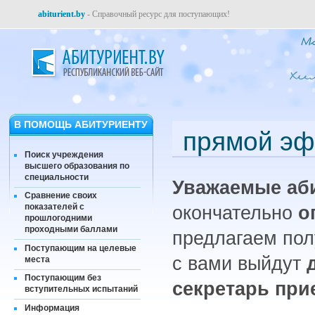
abiturient.by
- Справочный ресурс для поступающих!
В ПОМОЩЬ АБИТУРИЕНТУ
прямой эф
Поиск учреждения
высшего образования по
специальности
Уважаемые аб
Сравнение своих
показателей с
окончательно
оп
прошлогодними
проходными баллами
предлагаем пол
Поступающим на целевые
с вами выйдут
места
Поступающим без
секретарь
при
вступительных испытаний
Информация