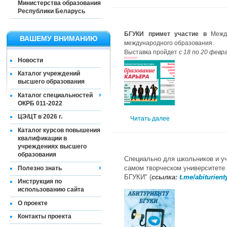
Министерства образования
Республики Беларусь
БГУКИ примет участие
в
Между
ВАШЕМУ ВНИМАНИЮ
международного образования.
Выставка пройдет
с 18 по 20 февр
Новости
Каталог учреждений
высшего образования
Каталог специальностей
ОКРБ 011-2022
ЦЭ/ЦТ в 2026 г.
Читать далее
Каталог курсов повышения
квалификации в
учреждениях высшего
образования
Специально для школьников и уч
самом творческом университете 
Полезно знать
БГУКИ" (
ссылка:
t.me/abiturien
Инструкция по
использованию сайта
О проекте
Контакты проекта