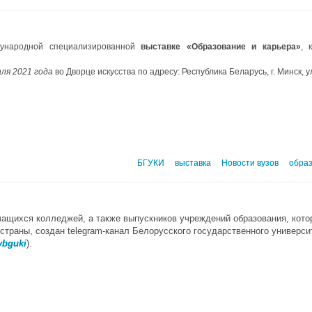
народной специализированной
выставке «Образование и карьера»
, 
аля 2021 года
во Дворце искусства по адресу: Республика Беларусь, г. Минск, ул
БГУКИ
выставка
Новости вузов
образ
ащихся колледжей, а также выпускников учреждений образования, кото
страны, создан telegram-канал Белорусского государственного универси
tybguki
).