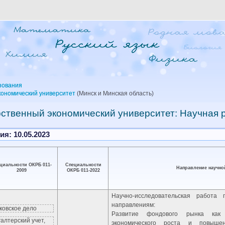
зования
кономический университет
(Минск и Минская область)
рственный экономический университет: Научная
я: 10.05.2023
циальности ОКРБ 011-
Специальности
Направление научно
2009
ОКРБ 011-2022
Научно-исследовательская работа
направлениям:
ковское дело
Развитие фондового рынка как 
галтерский учет,
экономического роста и повышен