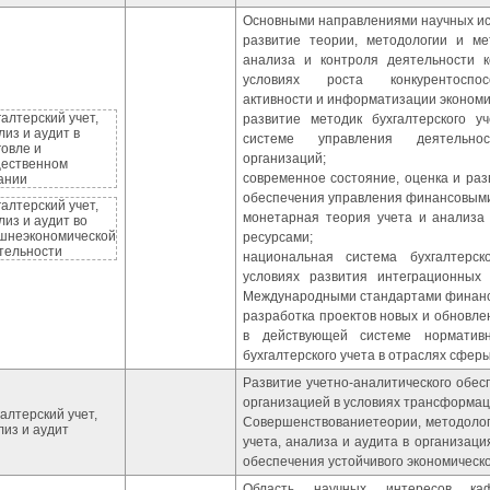
Основными направлениями научных ис
развитие теории, методологии и мет
анализа и контроля деятельности к
условиях роста конкурентоспос
активности и информатизации экономи
галтерский учет,
развитие методик бухгалтерского у
лиз и аудит в
системе управления деятельнос
говле и
организаций;
ественном
современное состояние, оценка и раз
ании
обеспечения управления финансовыми
галтерский учет,
монетарная теория учета и анализа
лиз и аудит во
шнеэкономической
ресурсами;
тельности
национальная система бухгалтерск
условиях развития интеграционных
Международными стандартами финанс
разработка проектов новых и обновл
в действующей системе нормативно
бухгалтерского учета в отраслях сферы 
Развитие учетно-аналитического обе
организацией в условиях трансформац
алтерский учет,
Совершенствованиетеории, методолог
лиз и аудит
учета, анализа и аудита в организаци
обеспечения устойчивого экономическо
Область научных интересов каф