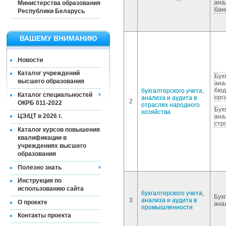
ана
Министерства образования
бан
Республики Беларусь
ВАШЕМУ ВНИМАНИЮ
Новости
Каталог учреждений
Бух
высшего образования
ана
бюд
бухгалтерского учета,
Каталог специальностей
орг
анализа и аудита в
2
ОКРБ 011-2022
отраслях народного
Бух
хозяйства
ЦЭ/ЦТ в 2026 г.
ана
стр
Каталог курсов повышения
квалификации в
учреждениях высшего
образования
Полезно знать
Инструкция по
использованию сайта
бухгалтерского учета,
Бухг
3
анализа и аудита в
О проекте
ана
промышленности
Контакты проекта