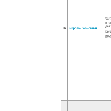
Упр
вне
дея
16
мировой экономики
Меж
инв