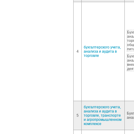
Бух
ана
тор
общ
бухгалтерского учета,
пит
4
анализа и аудита в
торговле
Бух
ана
вне
дея
бухгалтерского учета,
анализа и аудита в
Бухг
5
торговле, транспорте
ана
и агропромышленном
комплексе