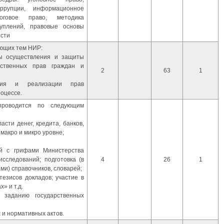
оррупции, информационное
оговое право, методика
туплений, правовые основы
ости
ующих тем НИР:
ты осуществления и защиты
ственных прав граждан и
2
63
1
ания и реализации прав
оцессе.
 проводится по следующим
сти денег, кредита, банков,
макро и микро уровне;
ий с грифами Министерства
сследований; подготовка (в
4
26
1
ми) справочников, словарей;
тезисов докладов; участие в
» и т.д.
 заданию государственных
 и нормативных актов.