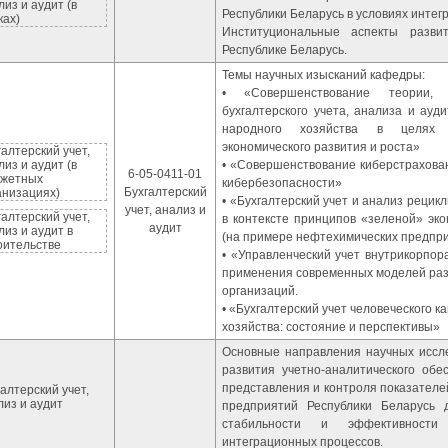
лиз и аудит (в
Республики Беларусь в условиях интег
ках)
Институциональные аспекты развит
Республике Беларусь.
Темы научных изысканий кафедры:
• «Совершенствование теории,
бухгалтерского учета, анализа и ауд
народного хозяйства в целях о
экономического развития и роста»
галтерский учет,
лиз и аудит (в
• «Совершенствование киберстрахова
6-05-0411-01
жетных
кибербезопасности»
Бухгалтерский
анизациях)
• «Бухгалтерский учет и анализ реци
учет, анализ и
галтерский учет,
в контексте принципов «зеленой» эк
аудит
лиз и аудит в
(на примере нефтехимических предпр
оительстве
• «Управленческий учет внутрикорпор
применения современных моделей раз
организаций.
• «Бухгалтерский учет человеческого к
хозяйства: состояние и перспективы»
Основные направления научных иссл
развития учетно-аналитического об
представления и контроля показател
алтерский учет,
лиз и аудит
предприятий Республики Беларусь 
стабильности и эффективности
интеграционных процессов.