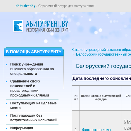
abiturient.by
- Справочный ресурс для поступающих!
Каталог учреждений высшего обра
В ПОМОЩЬ АБИТУРИЕНТУ
Белорусский государственный э
Поиск учреждения
Белорусский госуда
высшего образования по
специальности
Дата последнего обновлени
Сравнение своих
показателей с
прошлогодними
проходными баллами
№
Наименование выпускающей
Спе
п/п
кафедры
Поступающим на целевые
места
Поступающим без
вступительных испытаний
Бан
Информация
Бух
1
банковского дела