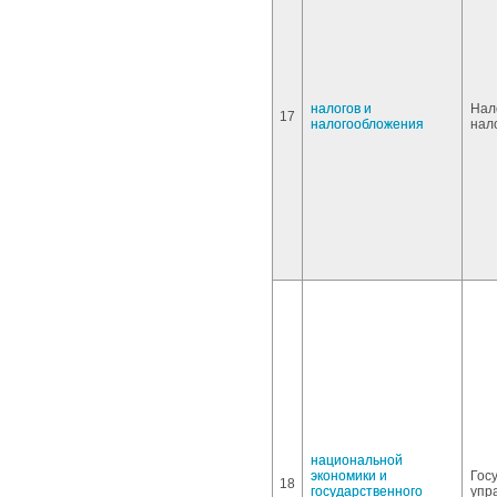
налогов и
Нал
17
налогообложения
нал
национальной
экономики и
Гос
18
государственного
упр