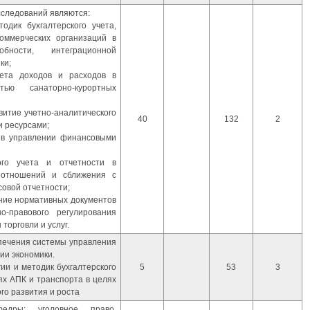
следований являются:
одик бухгалтерского учета,
оммерческих организаций в
обности, интеграционной
ки;
чета доходов и расходов в
тью санаторно-курортных
витие учетно-аналитического
40
132
2
 ресурсами;
 в управлении финансовыми
ого учета и отчетности в
 отношений и сближения с
овой отчетности;
ение нормативных документов
-правового регулирования
торговли и услуг.
спечения системы управления
ии экономики.
ии и методик бухгалтерского
5
53
3
ях АПК и транспорта в целях
го развития и роста
едры: уголовное право,