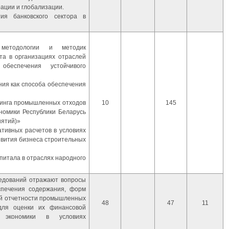
рации и глобализации.
ия банковского сектора в
 методологии и методик
ита в организациях отраслей
беспечения устойчивого
ния как способа обеспечения
клинга промышленных отходов
10
145
ономики Республики Беларусь
иятий)»
ативных расчетов в условиях
вития бизнеса строительных
апитала в отраслях народного
едований отражают вопросы
еспечения содержания, форм
ей отчетности промышленных
48
47
11
для оценки их финансовой
 экономики в условиях