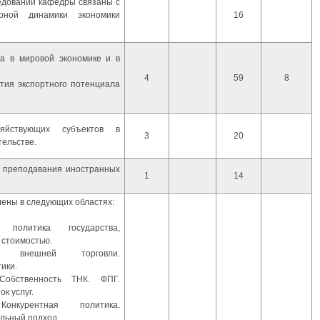
едований кафедры связаны с
урной динамики экономики
16
а в мировой экономике и в
4
59
8
ития экспортного потенциала
йствующих субъектов в
3
20
ельстве.
а преподавания иностранных
1
14
ены в следующих областях:
политика государства,
 стоимостью.
ние внешней торговли.
ики.
 Собственность ТНК. ФПГ.
к услуг.
онкурентная политика.
льный подход.