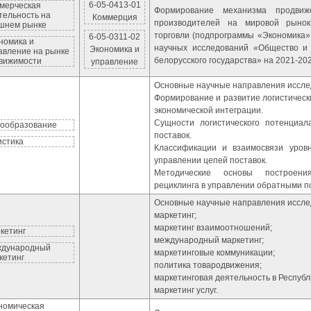
6-05-0413-01
мерческая
Формирование механизма продвиж
тельность на
Коммерция
производителей на мировой рынок
шнем рынке
торговли (подпрограммы «Экономика»
6-05-0311-02
номика и
научных исследований «Общество и 
Экономика и
авление на рынке
белорусского государства» на 2021-20
вижимости
управление
Основные научные направления иссле
Формирование и развитие логистически
экономической интеграции.
Сущности логистического потенциал
ообразование
поставок.
истика
Классификации и взаимосвязи уров
управлении цепей поставок.
Методические основы построени
рециклинга в управлении обратными п
Основные научные направления иссле
маркетинг;
маркетинг взаимоотношений;
кетинг
международный маркетинг;
дународный
маркетинговые коммуникации;
кетинг
политика товародвижения;
маркетинговая деятельность в Республ
маркетинг услуг.
номическая