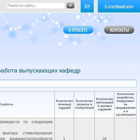
EN
Служебный вход
 работа выпускающих кафедр
Количество
разработок,
Количество
Количество
Количество
внедренных
публикаций
й работы
печатных
патентов и
на
в научных
изданий
изобретений
предприятиях
изданиях
и в
организациях
 проводится по следующим
фактора стимулирования
ия конкурентоспособности
1
16