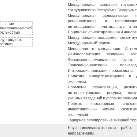
Международная миграция трудовых
сотрудничество Республики Беларусь с
Международная экономическая ин
регионализация и глобализа
авление
интеграционная политика стран и и
шнеэкономической
Социально ориентированная и иннова
тельностью
Международное межфирменное сотруд
дународные
Международный туризм.
естиции
Монополия и конкуренция. Антимо
Демонополизация экономики. Ме
Финансово-промышленные группы.
Транснационализация произ
Интернационализация производства.
Политика импортозамещения в у
экономики.
Проблемы глобализации, разв
интеллектуального ресурса, конк
учебных заведений в условиях экономи
Прямые иностранные инвест
инвестиционный климат. Развит
экономикой.
Тарифное регулирование внешней торг
Научно-исследовательская рабо
направлениям: