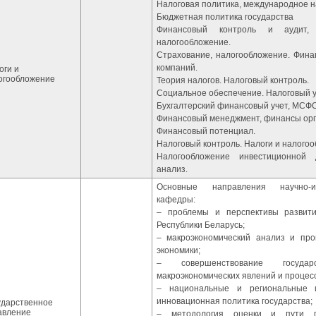
Налоговая политика, международное 
Бюджетная политика государства
Финансовый контроль и аудит, 
налогообложение.
Страхование, налогообложение. Фина
компаний.
оги и
огообложение
Теория налогов. Налоговый контроль.
Социальное обеспечение. Налоговый 
Бухгалтерский финансовый учет, МСФО
Финансовый менеджмент, финансы орг
Финансовый потенциал.
Налоговый контроль. Налоги и налого
Налогообложение инвестиционной 
анализ.
Основные направления научно-и
кафедры:
– проблемы и перспективы развити
Республики Беларусь;
– макроэкономический анализ и про
экономики;
– совершенствование государс
макроэкономических явлений и процес
– национальные и региональные 
инновационная политика государства;
ударственное
авление
– методология оценки и пути п