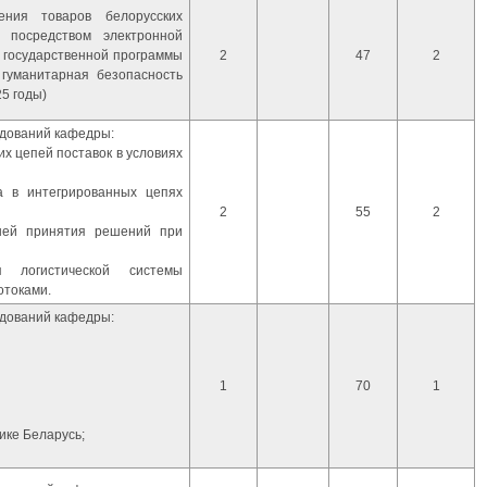
ения товаров белорусских
 посредством электронной
 государственной программы
2
47
2
гуманитарная безопасность
25 годы)
дований кафедры:
х цепей поставок в условиях
а в интегрированных цепях
2
55
2
ней принятия решений при
я логистической системы
отоками.
дований кафедры:
1
70
1
ике Беларусь;