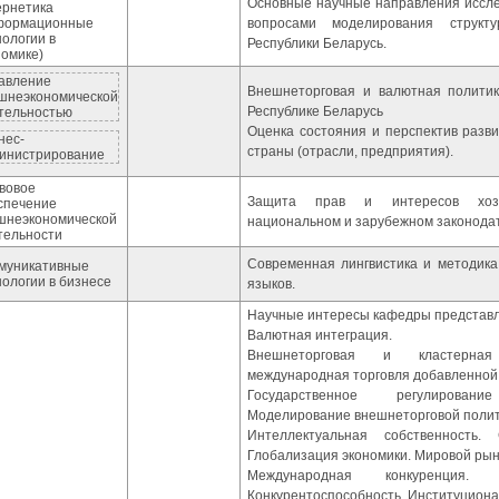
Основные научные направления иссл
ернетика
формационные
вопросами моделирования структ
нологии в
Республики Беларусь.
номике)
авление
Внешнеторговая и валютная политик
шнеэкономической
Республике Беларусь
тельностью
Оценка состояния и перспектив разв
нес-
страны (отрасли, предприятия).
инистрирование
вовое
Защита прав и интересов хозя
спечение
шнеэкономической
национальном и зарубежном законодат
тельности
Современная лингвистика и методик
муникативные
нологии в бизнесе
языков.
Научные интересы кафедры представл
Валютная интеграция.
Внешнеторговая и кластерная 
международная торговля добавленной
Государственное регулирова
Моделирование внешнеторговой полит
Интеллектуальная собственность.
Глобализация экономики. Мировой рыно
Международная конкуренция. К
Конкурентоспособность. Институциона