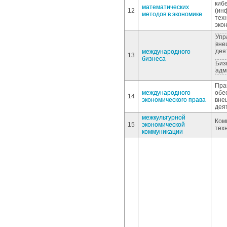
киб
математических
12
(ин
методов в экономике
тех
эко
Упр
вне
дея
международного
13
бизнеса
Биз
адм
Пра
международного
обе
14
экономического права
вне
дея
межкультурной
Ком
15
экономической
тех
коммуникации