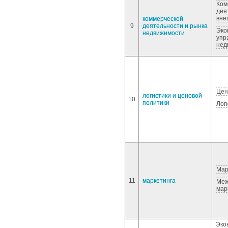
Ком
дея
вне
коммерческой
9
деятельности и рынка
Эко
недвижимости
упр
нед
Цен
логистики и ценовой
10
политики
Лог
Мар
11
маркетинга
Меж
мар
Эко