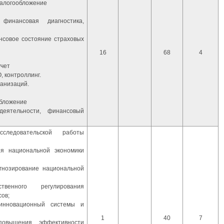
налогообложение
финансовая диагностика,
нсовое состояние страховых
16
68
4
учет
, контроллинг.
анизаций.
обложение
деятельности, финансовый
сследовательской работы
я национальной экономики
гнозирование национальной
твенного регулирования
сов;
инновационный системы и
1
40
7
овышения эффективности