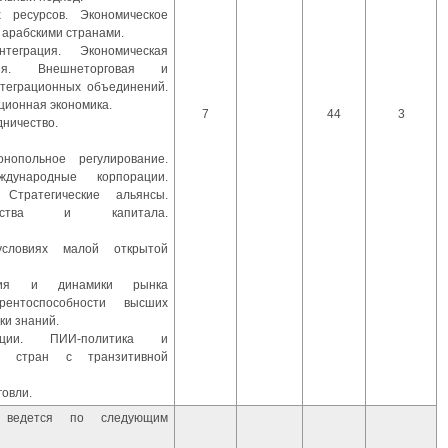
 ресурсов. Экономическое
 арабскими странами.
теграция. Экономическая
ция. Внешнеторговая и
нтеграционных объединений.
ционная экономика.
7
44
3
ничество.
нопольное регулирование.
ждународные корпорации.
 Стратегические альянсы.
водства и капитала.
словиях малой открытой
ития и динамики рынка
урентоспособности высших
ки знаний.
иции. ПИИ-политика и
ие стран с транзитивной
овли.
та ведется по следующим