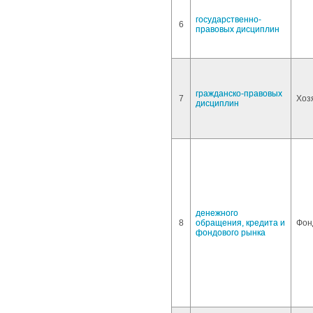
государственно-
6
правовых дисциплин
гражданско-правовых
7
Хоз
дисциплин
денежного
8
обращения, кредита и
Фон
фондового рынка