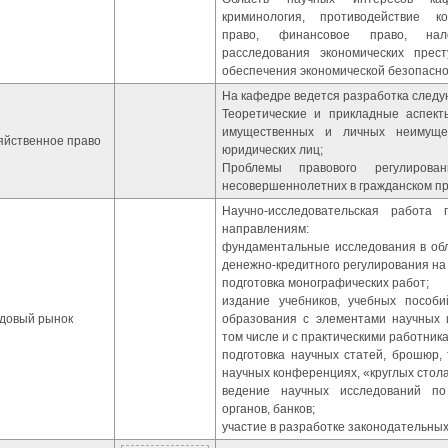
криминология, противодействие к
право, финансовое право, нал
расследования экономических прес
обеспечения экономической безопасн
На кафедре ведется разработка след
Теоретические и прикладные аспек
имущественных и личных неимуще
яйственное право
юридических лиц;
Проблемы правового регулиров
несовершеннолетних в гражданском пр
Научно-исследовательская работа
направлениям:
фундаментальные исследования в обла
денежно-кредитного регулирования на 
подготовка монографических работ;
издание учебников, учебных пособ
довый рынок
образования с элементами научных и
том числе и с практическими работника
подготовка научных статей, брошюр, 
научных конференциях, «круглых столах
ведение научных исследований по
органов, банков;
участие в разработке законодательных