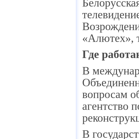
Белорусска
телевидени
Возрождени
«Алютех», 
Где работ
В междунар
Объединенн
вопросам о
агентство 
реконструкц
В государс