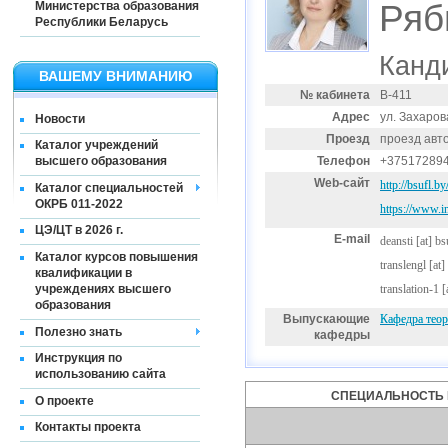
Ряб
Министерства образования
Республики Беларусь
Канди
ВАШЕМУ ВНИМАНИЮ
№ кабинета
В-411
Адрес
ул. Захаров
Новости
Проезд
проезд авт
Каталог учреждений
Телефон
+37517289
высшего образования
Web-сайт
http://bsufl.by/
Каталог специальностей
ОКРБ 011-2022
https://www.i
ЦЭ/ЦТ в 2026 г.
E-mail
deansti
[at]
bs
Каталог курсов повышения
translengl
[at]
квалификации в
учреждениях высшего
translation-1
[
образования
Выпускающие
Кафедра теор
Полезно знать
кафедры
Инструкция по
использованию сайта
СПЕЦИАЛЬНОСТЬ 
О проекте
Контакты проекта