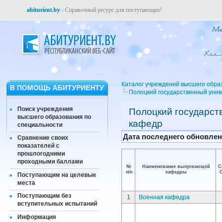
abiturient.by
- Справочный ресурс для поступающих!
Каталог учреждений высшего обра
В ПОМОЩЬ АБИТУРИЕНТУ
Полоцкий государственный уни
Поиск учреждения
Полоцкий государст
высшего образования по
кафедр
специальности
Дата последнего обновлени
Сравнение своих
показателей с
прошлогодними
проходными баллами
№
Наименование выпускающей
С
п/п
кафедры
Поступающим на целевые
места
Поступающим без
1
Военная кафедра
вступительных испытаний
Информация