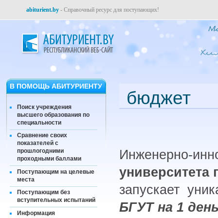
abiturient.by
- Справочный ресурс для поступающих!
В ПОМОЩЬ АБИТУРИЕНТУ
бюджет
Поиск учреждения
высшего образования по
специальности
Сравнение своих
показателей с
Инженерно-инн
прошлогодними
проходными баллами
университета 
Поступающим на целевые
места
запускает уник
Поступающим без
вступительных испытаний
БГУТ на 1 ден
Информация