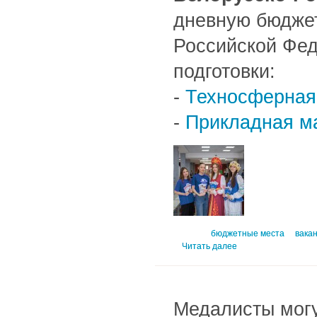
дневную бюдже
Российской Фе
подготовки:
-
Техносферная
-
Прикладная м
бюджетные места
вака
Читать далее
Медалисты могу