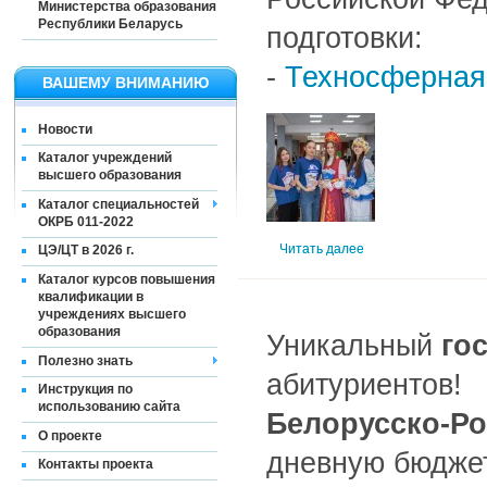
Министерства образования
Республики Беларусь
подготовки:
-
Техносферная
ВАШЕМУ ВНИМАНИЮ
Новости
Каталог учреждений
высшего образования
Каталог специальностей
ОКРБ 011-2022
Читать далее
ЦЭ/ЦТ в 2026 г.
Каталог курсов повышения
квалификации в
учреждениях высшего
образования
Уникальный
го
Полезно знать
абитуриентов!
Инструкция по
использованию сайта
Белорусско-Ро
О проекте
дневную бюдже
Контакты проекта