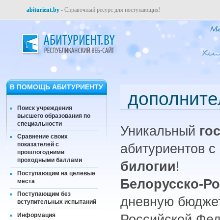
abiturient.by
- Справочный ресурс для поступающих!
В ПОМОЩЬ АБИТУРИЕНТУ
дополните
Поиск учреждения
высшего образования по
специальности
Уникальный
го
Сравнение своих
показателей с
абитуриентов с
прошлогодними
проходными баллами
билогии
!
Поступающим на целевые
Белорусско-Ро
места
Поступающим без
дневную бюдже
вступительных испытаний
Информация
Российской Фе