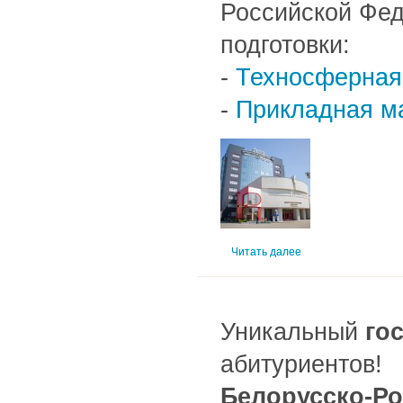
Российской Фе
подготовки:
-
Техносферная
-
Прикладная м
Читать далее
Уникальный
го
абитуриентов!
Белорусско-Ро