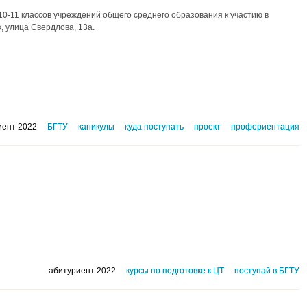
0-11 классов учреждений общего среднего образования к участию в
, улица Свердлова, 13а.
иент 2022
БГТУ
каникулы
куда поступать
проект
профориентация
абитуриент 2022
курсы по подготовке к ЦТ
поступай в БГТУ