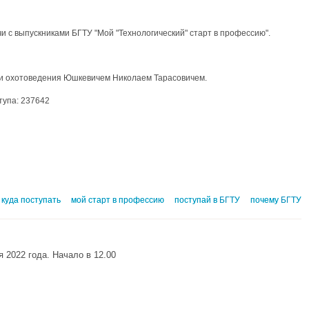
и с выпускниками БГТУ "Мой "Технологический" старт в профессию".
я и охотоведения Юшкевичем Николаем Тарасовичем.
тупа: 237642
куда поступать
мой старт в профессию
поступай в БГТУ
почему БГТУ
 2022 года. Начало в 12.00