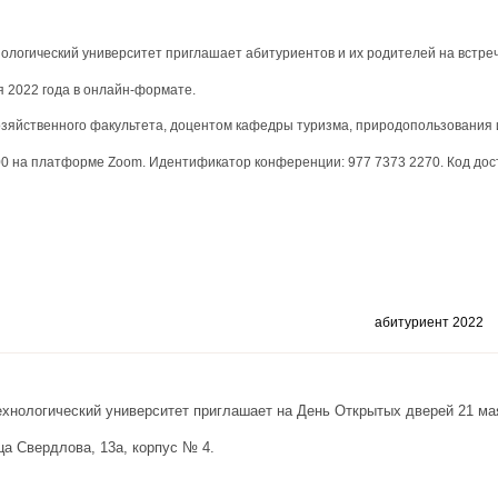
ологический университет приглашает абитуриентов и их родителей на встреч
я 2022 года в онлайн-формате.
озяйственного факультета, доцентом кафедры туризма, природопользовани
00 на платформе Zoom. Идентификатор конференции: 977 7373 2270. Код дос
абитуриент 2022
хнологический университет приглашает на День Открытых дверей 21 мая
ца Свердлова, 13а, корпус № 4.