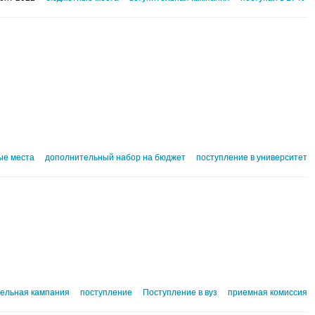
ые места
дополнительный набор на бюджет
поступление в университет
тельная кампания
поступление
Поступление в вуз
приемная комиссия