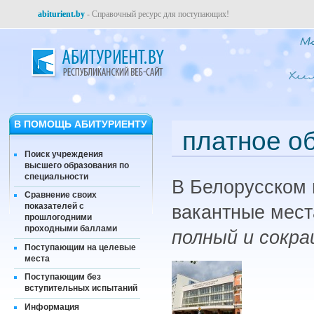
abiturient.by
- Справочный ресурс для поступающих!
В ПОМОЩЬ АБИТУРИЕНТУ
платное о
Поиск учреждения
высшего образования по
специальности
В Белорусском 
Сравнение своих
показателей с
вакантные мест
прошлогодними
проходными баллами
полный и сокр
Поступающим на целевые
места
Поступающим без
вступительных испытаний
Информация