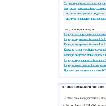
Медико-профилактический факуль
Факультет довузовской подготовки
Факультет иностранных студентов
Факультет повышения квалификаци
Выпускающие кафедры
Кафедра акушерства и гинеколог
Кафедра внутренних болезней № 1 
Кафедра внутренних болезней № 3
Кафедра клинической лабораторно
Кафедра общественного здоровья 
Кафедра хирургических болезней №
Кафедра экологической и профила
Лучевой диагностики с курсом Ф
Условия проживания иногородн
В Гомельском государственном мед
№ 1 пр.Речицкий,121 (299 мест) –