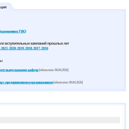
ация
й кампании в УВО
алл вступительных кампаний прошлых лет
,
2021
,
2020
,
2019
,
2018
,
2017
,
2016
ры
боте выпускающих кафедр
[обновлено: 06.04.2026]
 с предприятиями и организациями
[обновлено: 06.04.2026]