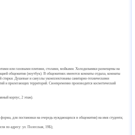
итами или газовыми плитами, столами, мойками. Холодильники размещены на
рацией общежития (ноутбук). В общежитиях имеются комнаты отдыха, комнаты
 стирки. Душевые и санузлы укомплектованы санитарно-техническими
тий и прилегающих территорий. Своевременно производится косметический
вный корпус, 2 этаж).
 форма, для постановки на очередь нуждающихся в общежитии) на имя студента;
ля по адресу: ул. Полесская, 19Б);