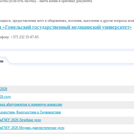
ты (если есть льготы) – иметь
копии и оригинал документа.
щихся, предоставления мест в общежитиях, вселения, выселения и другие вопросы мож
я «Гомельский государственный медицинский университет»
ефону: +375 232 35-97-65
ии
 2026
26 году
емых абитуриентом в приемную комиссию
азахстана, Кыргызстана и Таджикистана
омГМУ 2026 Лечебное дело
омГМУ 2026 Медико-диагностическое дело