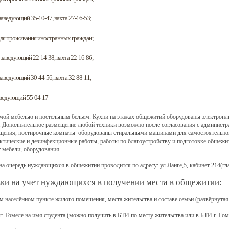
: заведующий 35-10-47, вахта 27-16-53;
 для проживания иностранных граждан;
.: заведующий 22-14-38, вахта 22-16-86;
: заведующий 30-44-56, вахта 32-88-11;
 заведующий 55-04-17
ой мебелью и постельным бельем. Кухни на этажах общежитий оборудованы электропл
. Дополнительное размещение любой техники возможно после согласования с админист
щения, постирочные комнаты оборудованы стиральными машинами для самостоятельной
ктические и дезинфекционные работы, работы по благоустройству и подготовке общежи
 мебели, оборудования.
а очередь нуждающихся в общежитии проводится по адресу: ул.Ланге,5, кабинет 214(гла
ки на учет нуждающихся в получении места в общежитии:
населённом пункте жилого помещения, места жительства и составе семьи (развёрнутая
г. Гомеле
на имя студента
(можно получить в БТИ по месту жительства или в БТИ г. Гоме