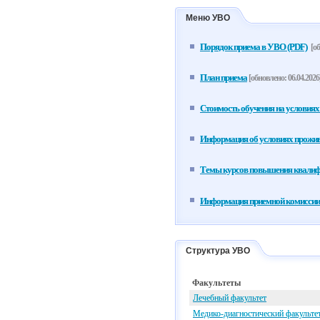
Меню УВО
Порядок приема в УВО (PDF)
[об
План приема
[обновлено: 06.04.2026
Стоимость обучения на условиях
Информация об условиях прожив
Темы курсов повышения квали
Информация приемной комиссии
Структура УВО
Факультеты
Лечебный факультет
Медико-диагностический факульте