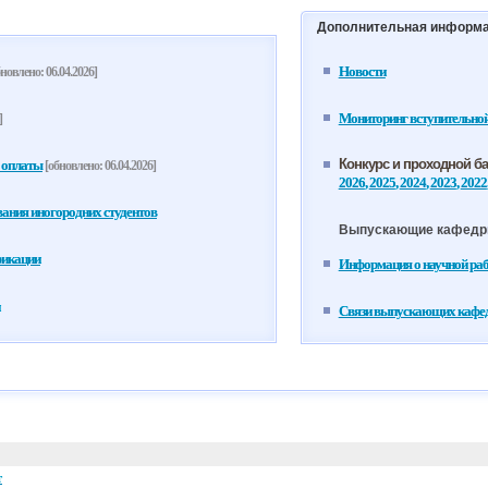
Дополнительная информ
Новости
новлено: 06.04.2026]
Мониторинг вступительно
]
Конкурс и проходной б
 оплаты
[обновлено: 06.04.2026]
2026
,
2025
,
2024
,
2023
,
2022
ания иногородних студентов
Выпускающие кафед
фикации
Информация о научной ра
Связи выпускающих кафедр
т