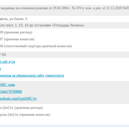
 выданная на основании решения от 29.04.2004 г. № 470 (с изм. и доп. от 21.12.2020 №8
мель, ул.Ланге, 5
ала трол. 1, 15, 16 до остановки «Площадь Ленина»
-00 (приемная ректора)
-87 (приемная комиссия)
-60 (ответственный секретарь приёмной комиссии)
7-00
 сайт вуза
а
ежития на официальном сайте университета
/GSMU_main
m/club170769660
.facebook.com/GomSMU.by
u [dot] by
(приемная ректора)
gsmu [dot] by
(приемная комиссия)