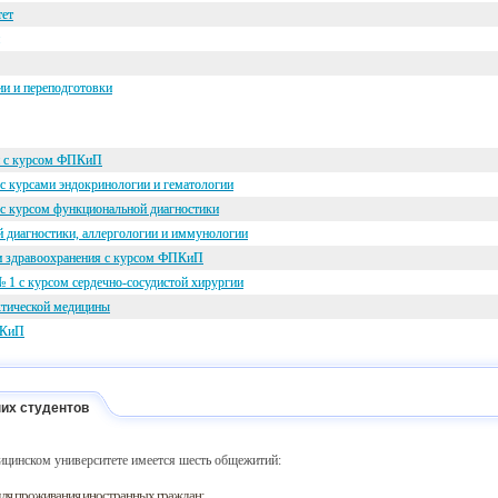
тет
и и переподготовки
ии с курсом ФПКиП
с курсами эндокринологии и гематологии
 с курсом функциональной диагностики
й диагностики, аллергологии и иммунологии
и здравоохранения с курсом ФПКиП
 1 с курсом сердечно-сосудистой хирургии
ктической медицины
ПКиП
их студентов
ицинском университете имеется шесть общежитий:
 для проживания иностранных граждан;