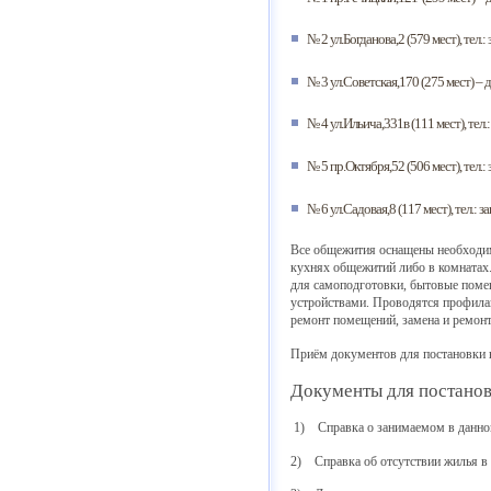
№ 2 ул.Богданова,2 (579 мест), тел.
№ 3 ул.Советская,170 (275 мест) –
№ 4 ул.Ильича,331в (111 мест), тел
№ 5 пр.Октября,52 (506 мест), тел.
№ 6 ул.Садовая,8 (117 мест), тел.:
Все общежития оснащены необходим
кухнях общежитий либо в комнатах
для самоподготовки, бытовые поме
устройствами. Проводятся профила
ремонт помещений, замена и ремонт
Приём документов
для постановки н
Документы для постанов
1) Справка о занимаемом в данном 
2) Справка об отсутствии жилья в 