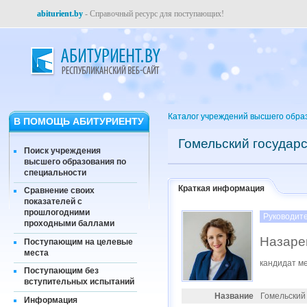
abiturient.by
- Справочный ресурс для поступающих!
Каталог учреждений высшего обра
В ПОМОЩЬ АБИТУРИЕНТУ
Гомельский государ
Поиск учреждения
высшего образования по
специальности
Краткая информация
Сравнение своих
показателей с
прошлогодними
Руководит
проходными баллами
Назаре
Поступающим на целевые
места
кандидат ме
Поступающим без
вступительных испытаний
Название
Гомельский
Информация