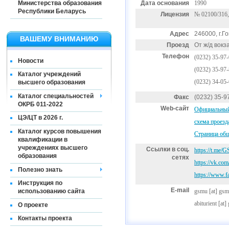
Министерства образования
Дата основания
1990
Республики Беларусь
Лицензия
№ 02100/316,
Адрес
246000, г.Го
ВАШЕМУ ВНИМАНИЮ
Проезд
От ж/д вокз
Телефон
(0232) 35-97
Новости
(0232) 35-97
Каталог учреждений
(0232) 34-05
высшего образования
Каталог специальностей
Факс
(0232) 35-9
ОКРБ 011-2022
Web-сайт
Официальный
ЦЭ/ЦТ в 2026 г.
схема проезд
Каталог курсов повышения
Страница общ
квалификации в
учреждениях высшего
Ссылки в соц.
https://t.me
образования
сетях
https://vk.co
Полезно знать
https://www
Инструкция по
E-mail
gsmu
[at]
gsm
использованию сайта
abiturient
[at]
О проекте
Контакты проекта