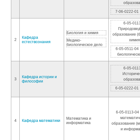
образов
7-06-0222-01
6-05-011
Природовед
Биология и химия
образование (б
Кафедра
2
химия
Медико-
естествознания
биологическое дело
6-05-0511-04
биологическ
6-05-011
Историче
Кафедра истории и
3
образов
философии
6-05-0222-01
6-05-0113-04
математич
Математика и
4
Кафедра математики
информатика
образование (
и информа