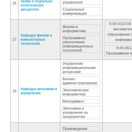
права и социально-
управления
16
политических
дисциплин
Социальные
коммуникации
6-05-0113-04
Физика и
математич
информатика
образование (
Кафедра физики и
Программное
17
компьютерных
информат
обеспечение
технологий
информационных
6-05-061
технологий
Программная 
Управление
информационными
ресурсами
Бизнес-
администрирование
Кафедра экономики и
Экономическая
18
управления
информатика
Менеджмент
Экономика и
управление на
предприятии
Правоведение