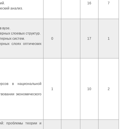
ий.
16
7
еский анализ.
 вузе.
ерных слоевых структур.
ерных систем.
0
17
1
ерных слоях оптических
урсов в национальной
1
10
2
твовании экономического
ий: проблемы теории и