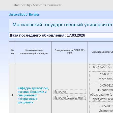
abiturient.by
- Service for matriculants
Universities of Belarus
Могилевский государственный университет
Дата последнего обновления: 17.03.2026
№
Наименование
Специальности ОКРБ 011-
Специальности ОК
п/п
выпускающей кафедры
2009
6-05-0222-01
6-05-032
Журналис
6-05-011
Кафедра археологии,
Филологич
История
истории Беларуси и
образование (с
1
специальных
История (археология)
исторических
предметных о
дисциплин
6-05-011
Историче