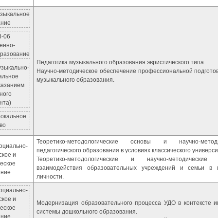
узыкальное
ание
3-06
енно-
бразование
Педагогика музыкального образования эвристического типа.
узыкально-
Научно-методическое обеспечение профессиональной подгото
альное
музыкального образования.
указанием
ного
нта)
Вокальное
во
Теоретико-методологические основы и научно-метод
оциально-
педагогического образования в условиях классического универси
ское и
Теоретико-методологические и научно-методические
еское
взаимодействия образовательных учреждений и семьи в 
ание
личности.
оциально-
ское и
Модернизация образовательного процесса УДО в контексте и
еское
системы дошкольного образования.
ание