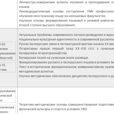
Лингвостра-новедческие аспекты изучения и преподавания с
языков.
Лингводидактические основы составления УМК профессиона
обучения иностранному языку на неязыковых факультетах.
Научные основы формирования языковой и речевой компетен
второй ступени высшего образования.
Актуальные проблемы современного литературоведения и журн
Национально-культурная идентичность в современной русскояз
Русско-белорусские связи в литературной критике начала ХХ век
3-02
Літаратурны працэс першай трэці ХХ–ХХІ стст. у сучасным
еское
беларускага літаратуразнаўства.
 указанием
Беларуская паэзія на сучасным эпапе развіцця.
бластей)
Функционирование русского и белорусского языков в условиях б
1-01
Текст в историческом, функциональном, коммуникативном, прагм
тика
методическом аспектах.
Научно-методическое обеспечение дисциплин белорусского и ру
бразование
зической
ры
Теоретико-методические основы совершенствования подготовки
изическая
физической культуры и спорта в условиях УВО
оенно-