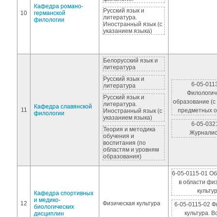
Кафедра романо-
Русский язык и
10
германской
литература.
филологии
Иностранный язык (с
указанием языка)
Белорусский язык и
литература
Русский язык и
6-05-011
литература
Филологич
Русский язык и
образование (с
литература.
Кафедра славянской
11
предметных о
Иностранный язык (с
филологии
указанием языка)
6-05-032
Теория и методика
Журналис
обучения и
воспитания (по
областям и уровням
образования)
6-05-0115-01 О
в области фи
культу
Кафедра спортивных
и медико-
12
Физическая культура
6-05-0115-02 Ф
биологических
культура. В
дисциплин