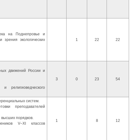
века на Поднепровье и
и зрения экологических
1
22
22
ных движений России и
3
0
23
54
о и религиоведческого
еренциальных систем.
товки преподавателей
 высших порядков.
1
8
12
еников V–XI классов