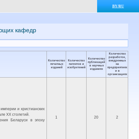
BY/RU
ающих кафедр
Количество
разработок,
Количество
Количество
Количество
внедренных
публикаций
печатных
патентов и
на
в научных
изданий
изобретений
предприятиях
изданиях
и в
организациях
 империи и христианских
але ХХ столетий.
1
20
2
ения Беларуси в эпоху