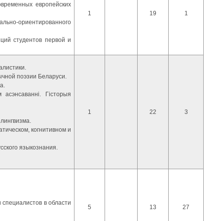
овременных европейских
1
19
1
льно-ориентированного
ций студентов первой и
алистики.
ычной поэзии Беларуси.
а.
 асэнсаванні. Гісторыя
1
22
3
илингвизма.
атическом, когнитивном и
сского языкознания.
 специалистов в области
5
13
27