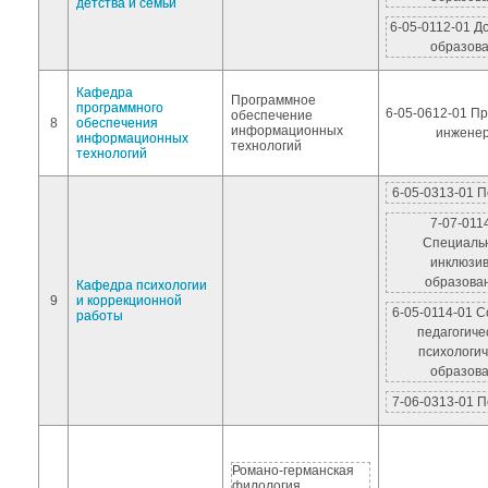
детства и семьи
6-05-0112-01 
образов
Кафедра
Программное
программного
6-05-0612-01 П
обеспечение
8
обеспечения
информационных
инжене
информационных
технологий
технологий
6-05-0313-01 П
7-07-011
Специаль
инклюзи
образова
Кафедра психологии
9
и коррекционной
6-05-0114-01 С
работы
педагогиче
психологич
образов
7-06-0313-01 П
Романо-германская
филология