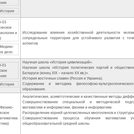
ание
 История
3-03
ческое
Исследование влияния хозяйственной деятельности чело
иология и
сопредельные территории для устойчивого развития с точк
)
аспектов.
 Медико-
ое дело
Научная школа «История цивилизаций».
3-01
Научная школа «История политических партий и обществен
ское
Беларуси (конец XIX – начало XX вв.)».
ание
История восточных славян (Россия и Украина).
Содержание и методика философско-культурологическог
 История
образования.
Аналитические, асимптотические и качественные методы дифф
Совершенствование специальной и методической подго
 Физико-
математики и информатики, физики и информатики.
еское
Распределение корней целочисленных многочленов и структуры
математика
Совершенствование процесса обучения математике уч
тика)
общеобразовательной средней школы.