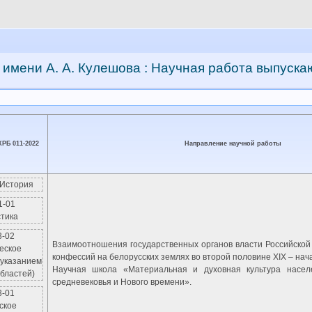
 имени А. А. Кулешова : Научная работа выпуск
РБ 011-2022
Направление научной работы
 История
1-01
тика
3-02
Взаимоотношения государственных органов власти Российской
еское
конфессий на белорусских землях во второй половине XIX – нач
 указанием
Научная школа «Материальная и духовная культура насел
бластей)
средневековья и Нового времени».
3-01
ское