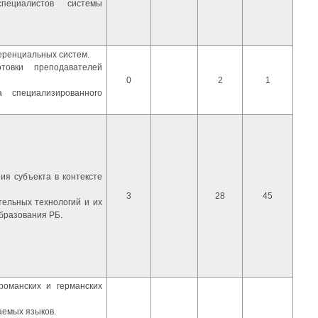
пециалистов системы
еренциальных систем.
товки преподавателей
0
2
1
а специализированного
ия субъекта в контексте
3
28
45
тельных технологий и их
бразования РБ.
романских и германских
аемых языков.