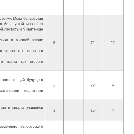
 свету». Мова беларускай
ка беларускай мовы і іх
 лінгвістыкі ў кантэксце
 языка в высшей школе
5
71
22
го языка как основного
ого языка как второго
 компетенций будущего
2
22
6
атической подготовки
ания и спорта учащейся
1
15
4
еменного белорусского