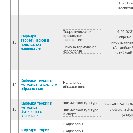
патриотич
воспита
Теоретическая и
6-05-023
прикладная
Кафедра
Совреме
лингвистика
теоретической и
13
иностранны
прикладной
Романо-германская
(Английский
лингвистики
филология
Китайский 
Кафедра теории и
Начальное
14
методики начального
образование
образования
Физическая культура
Кафедра теории и
6-05-0115-01 О
методики
15
в области фи
Физическая культура
физического
и спорт
культу
воспитания
Социология
Кафедра теории
Социология