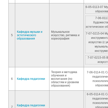
6-05-0113-07 М
образов
7-06-011
Художеств
эстетическое о
Кафедра музыки и
Музыкальное
7-07-0215-04 М
5
эстетического
искусство, ритмика и
инструмент
образования
хореография
искусство (с 
музыкаль
инструме
7-07-0215-05 
искусст
Теория и методика
7-06-0114-01 С
обучения и
педагогиче
6
Кафедра педагогики
воспитания (по
психологич
областям и уровням
образов
образования)
6-05-0114-01 С
педагогиче
психологич
Кафедра педагогики
7
образов