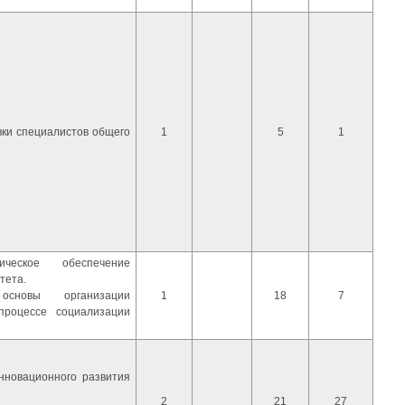
вки специалистов общего
1
5
1
ическое обеспечение
тета.
 основы организации
1
18
7
процессе социализации
нновационного развития
2
21
27