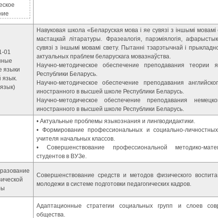
еское
ние
Навуковая школа «Беларуская мова і яе сувязі з іншымі мовамі
мастацкай літаратуры. Фразеалогія, парэміялогія, афарысты
сувязі з іншымі мовамі свету. Пытанні тэарэтычнай і прыкладной
1-01
актуальных праблем беларускага мовазнаўства.
нные
Научно-методическое обеспечение преподавания теории
е языки
Республики Беларусь.
 язык.
Научно-методическое обеспечение преподавания английско
язык)
иностранного в высшей школе Республики Беларусь.
Научно-методическое обеспечение преподавания немецк
иностранного в высшей школе Республики Беларусь.
• Актуальные проблемы языкознания и лингводидактики.
• Формирование профессиональных и социально-личностных
учителя начальных классов.
• Совершенствование профессиональной методико-матем
студентов в ВУЗе.
бразование
Совершенствование средств и методов физического воспит
зической
молодежи в системе подготовки педагогических кадров.
ры
Адаптационные стратегии социальных групп и слоев совр
общества.