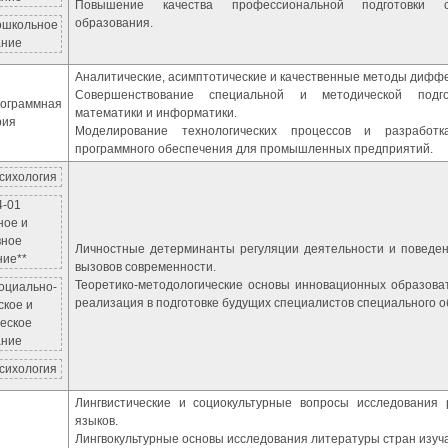
Повышение качества профессиональной подготовки с
образования.
Дошкольное
ание
Аналитические, асимптотические и качественные методы дифф
Совершенствование специальной и методической подго
рограммная
математики и информатики.
рия
Моделирование технологических процессов и разработк
программного обеспечения для промышленных предприятий.
сихология
4-01
ное и
вное
Личностные детерминанты регуляции деятельности и поведен
ние**
вызовов современности.
Теоретико-методологические основы инновационных образова
оциально-
реализация в подготовке будущих специалистов специального о
ское и
еское
ание
сихология
Лингвистические и социокультурные вопросы исследования 
языков.
Лингвокультурные основы исследования литературы стран изуч