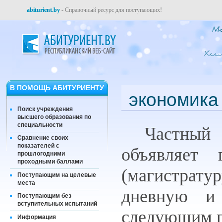
abiturient.by
- Справочный ресурс для поступающих!
В ПОМОЩЬ АБИТУРИЕНТУ
экономика
Поиск учреждения
высшего образования по
специальности
Частный 
Сравнение своих
показателей с
объявляет 
прошлогодними
проходными баллами
(магистрату
Поступающим на целевые
места
дневную и
Поступающим без
вступительных испытаний
следующим 
Информация