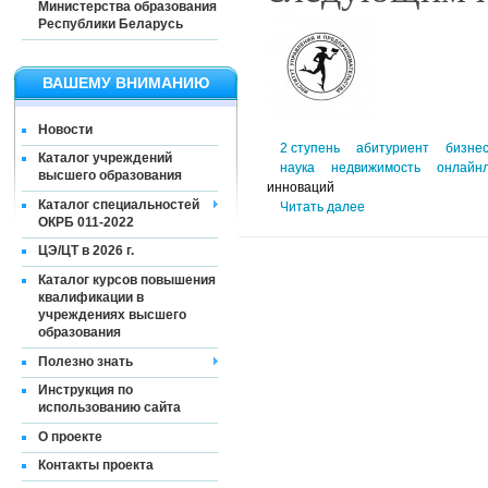
Министерства образования
Республики Беларусь
ВАШЕМУ ВНИМАНИЮ
Новости
2 ступень
абитуриент
бизне
Каталог учреждений
наука
недвижимость
онлайн
высшего образования
инноваций
Каталог специальностей
Читать далее
ОКРБ 011-2022
ЦЭ/ЦТ в 2026 г.
Каталог курсов повышения
квалификации в
учреждениях высшего
образования
Полезно знать
Инструкция по
использованию сайта
О проекте
Контакты проекта