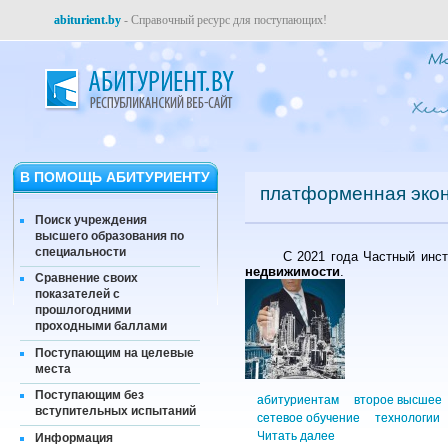
abiturient.by
- Справочный ресурс для поступающих!
В ПОМОЩЬ АБИТУРИЕНТУ
платформенная эко
Поиск учреждения
высшего образования по
специальности
С 2021 года Частный инс
недвижимости
.
Сравнение своих
показателей с
прошлогодними
проходными баллами
Поступающим на целевые
места
Поступающим без
абитуриентам
второе высшее
вступительных испытаний
сетевое обучение
технологии
Читать далее
Информация