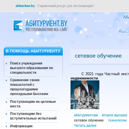
abiturient.by
- Справочный ресурс для поступающих!
В ПОМОЩЬ АБИТУРИЕНТУ
сетевое обучение
Поиск учреждения
высшего образования по
специальности
С 2021 года Частный инс
недвижимости
.
Сравнение своих
показателей с
прошлогодними
проходными баллами
Поступающим на целевые
места
Поступающим без
абитуриентам
второе высшее
вступительных испытаний
сетевое обучение
технологии
Читать далее
Информация